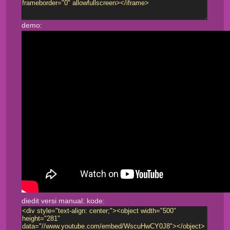
demo:
diedit versi manual: kode: