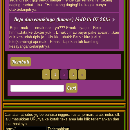
sedang sakit gigi sewot banget mendengar teriakan si tukang
daging trsebut . Ibu : "Hei tukang daging! Lu kagak punya
otakSelanjutnya
Bejo dan emak'nya (humor)
14:10 15-07-2015
Bejo : mak..... emak sakit ya??? Emak : iya jo... Bejo :
hmm...kita ke dokter yuk... Emak : mau bayar pake apa'an....kan
duit kita udah tipis jo.. Uhukk...uhukk Bejo : kita jual si
tole(kambing) aja mak.. Emak : tapi kan tuh kambing
kesayanganSelanjutnya
Kembali
«
1
2
3
»
Cari alamat situs yg berbahasa inggris, rusia, jerman, arab, india, dll,
lalu masukkan URLnya ke kotak teks area lalu klik terjemahkan dan
lihat hasilnya.