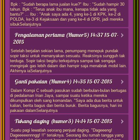
Bpk : "Sudah berapa lama jualan kue?" Ibu : "Sudah hampir 30
tahun. Bpk : "Terus anak ibu mana, kenapa tidak ada yang
bantu?" ... Ibu : "Anak saya ada 4, yang ke-1 di KPK, ke-2 di
POLDA, ke-3 di Kejaksaan dan yang ke-4 di DPR, jadi mereka
sibukSelanjutnya
Pengalaman pertama (Humor5)
14:37 15-07-
2015
Setelah berjalan sekian lama, penumpang menepuk pundak
sopir taksi untuk menanyakan sesuatu. Reaksinya sungguh tak
terduga. Sopir taksi begitu terkejutnya sampai tak sengaja
menginjak gas lebih dalam dan hampir saja menabrak mobil lain.
Akhirnya iaSelanjutnya
Ganti pakaian (Humor4)
14:35 15-07-2015
Dalam Kompi C sebuah pasukan sudah berbulan-bulan bertugas
di pedalaman Irian Jaya, sampai suatu ketika mereka
dikumpulkan oleh sang komandan. "Saya ada dua berita untuk
kalian, berita bagus dan berita buruk. Berita bagusnya, hari ini
pakaian dalamSelanjutnya
Tukang daging (humor3)
14:14 15-07-2015
Suatu pagi lewatlah seorang penjual daging. "Dageeeng!
Dageeeeennngg! !!" teriaknya. Seorang ibu rumah tangga yang